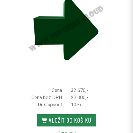
Cena
32 670,-
Cena bez DPH
27 000,-
Dostupnost
10 ks
VLOŽIT DO KOŠÍKU
Porovnat