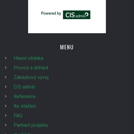
MENU
Hlavní stránka
Provoz a dohled
Zakázkový vývoj
CIS admin
Reference
Ke stažení
FAQ
Partneři projektu