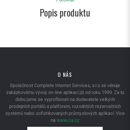
Popis produktu
O NÁS
Společnost Complete Internet Services, s.r.o.se věnuje
zakázkovému vývoji on-line aplikací již od roku 1999. Za tu
dobu jsme se vyprofilovali na dodavatele velkých
prodejních portálů a platforem, rozsáhlých rezervačních
systémů nebo sofistikovaných průmyslových aplikací. Více
na
www.cis.cz