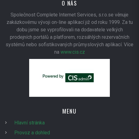
O NÁS
Společnost Complete Internet Services, s.r.o.se věnuje
zakázkovému vývoji on-line aplikací již od roku 1999. Za tu
dobu jsme se vyprofilovali na dodavatele velkých
prodejních portálů a platforem, rozsáhlých rezervačních
systémů nebo sofistikovaných průmyslových aplikací. Více
na
www.cis.cz
MENU
Hlavní stránka
Provoz a dohled